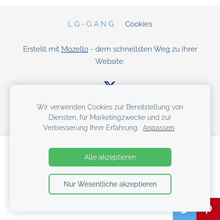
L G - G A N G
Cookies
Erstellt mit
Mozello
- dem schnellsten Weg zu Ihrer
Website.
Wir verwenden Cookies zur Bereitstellung von
Diensten, für Marketingzwecke und zur
Verbesserung Ihrer Erfahrung.
Anpassen
Erstellen Sie Ihre Website oder Ihren Online-
Alle akzeptieren
Shop mit Mozello.
Schnell, einfach, ohne Programmieraufwand.
Nur Wesentliche akzeptieren
Mehr erfahren