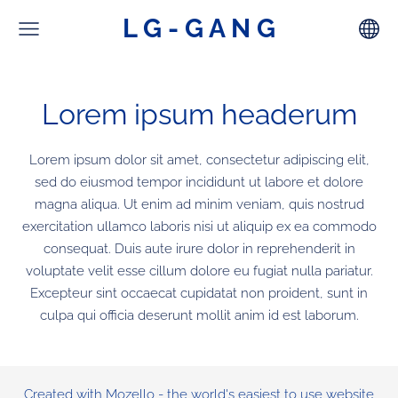
L G - G A N G
Lorem ipsum headerum
Lorem ipsum dolor sit amet, consectetur adipiscing elit,
sed do eiusmod tempor incididunt ut labore et dolore
magna aliqua. Ut enim ad minim veniam, quis nostrud
exercitation ullamco laboris nisi ut aliquip ex ea commodo
consequat. Duis aute irure dolor in reprehenderit in
voluptate velit esse cillum dolore eu fugiat nulla pariatur.
Excepteur sint occaecat cupidatat non proident, sunt in
culpa qui officia deserunt mollit anim id est laborum.
Created with
Mozello
- the world's easiest to use website